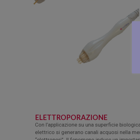
ELETTROPORAZIONE
Con l’applicazione su una superficie biologic
elettrico si generano canali acquosi nella me
“elettropori”. Il fenomeno induce un importa