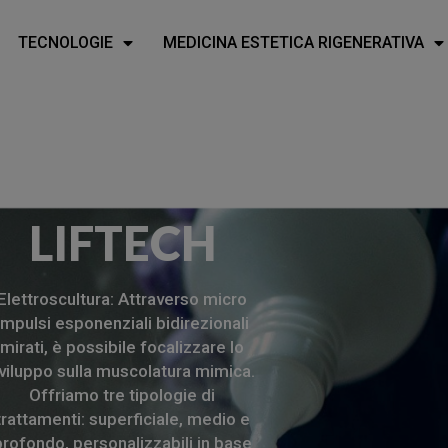
TECNOLOGIE
MEDICINA ESTETICA RIGENERATIVA
LIFTECH
Elettroscultura: Attraverso micro
impulsi esponenziali bidirezionali
mirati, è possibile focalizzare lo
viluppo sulla muscolatura mimica.
Offriamo tre tipologie di
trattamenti: superficiale, medio e
profondo, personalizzabili in base