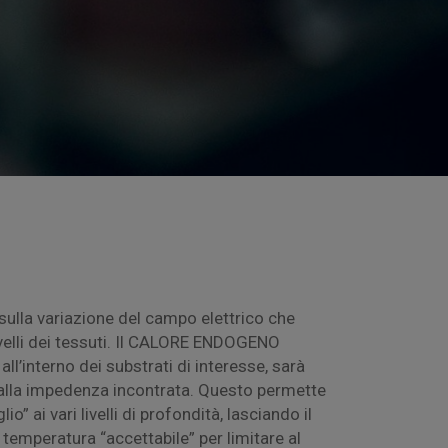
davvero inesti
Martina P.
sulla variazione del campo elettrico che
ivelli dei tessuti. Il CALORE ENDOGENO
ll’interno dei substrati di interesse, sarà
alla impedenza incontrata. Questo permette
io” ai vari livelli di profondità, lasciando il
temperatura “accettabile” per limitare al