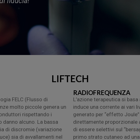
i fiducia!
LIFTECH
RADIOFREQUENZA
logia FELC (Flusso di
L’azione terapeutica si basa 
enze molto piccole genera un
induce una corrente ai vari l
nduttori rispettando i
generato per “effetto Joule” a
no danno alcuno. La bassa
direttamente proporzionale 
sia di discromie (variazione
di essere selettivi sul “bersagl
uce) sia di avvallamenti nel
primo strato cutaneo ad una 