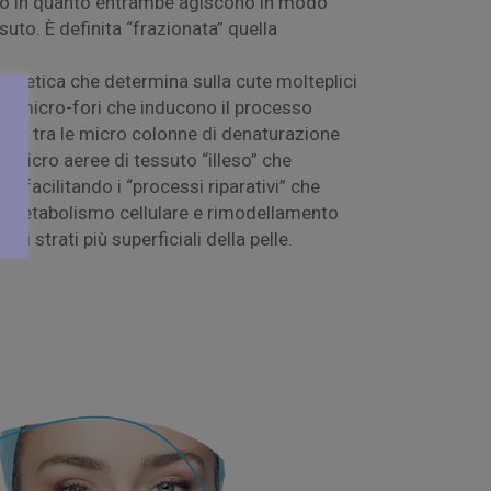
vo in quanto entrambe agiscono in modo
suto. È definita “frazionata” quella
rgetica che determina sulla cute molteplici
ei micro-fori che inducono il processo
one”: tra le micro colonne di denaturazione
icro aeree di tessuto “illeso” che
” facilitando i “processi riparativi” che
l metabolismo cellulare e rimodellamento
li strati più superficiali della pelle.