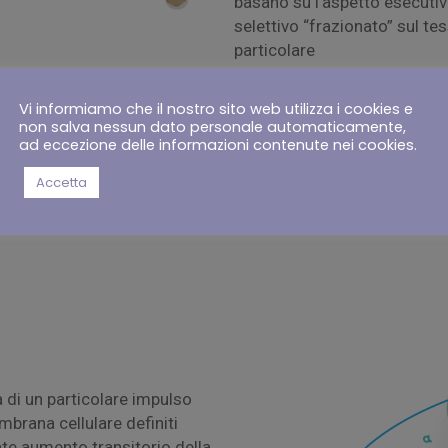
basano su l’aspetto esecuti
selettivo “frazionato” sul tes
particolare
emissione della sorgente ene
danni parcellari generando d
Vi informiamo che il nostro sito web utilizza i cookies e
fisiologico di “auto riparazi
non salva nessun dato personale automaticamente,
ad eccezione delle informazioni contenute nei cookies.
dermoepidermica rimangono m
agiscono da “riserva biologica
Accetta
inducono una attivazione de
tissutale coinvolgendo anche g
a di un particolare impulso
mbrana cellulare definiti
nte aumento transitorio della