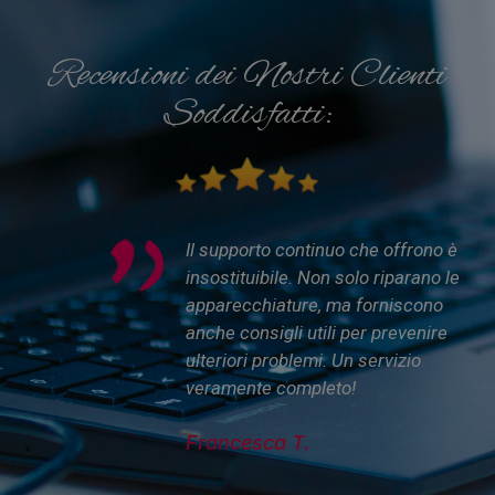
Recensioni dei Nostri Clienti
Soddisfatti:
Il supporto continuo che offrono è
imana
insostituibile. Non solo riparano le
la
apparecchiature, ma forniscono
o
anche consigli utili per prevenire
reve
ulteriori problemi. Un servizio
miei
veramente completo!
Francesca T.