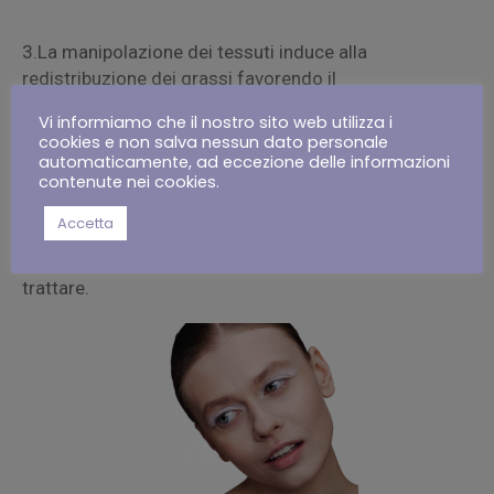
3.La manipolazione dei tessuti induce alla
redistribuzione dei grassi favorendo il
RIDIMENSIONAMENTO delle CELLULE ADIPOSE e il
Vi informiamo che il nostro sito web utilizza i
rimodellamento della silhouette.
cookies e non salva nessun dato personale
IMPOSTAZIONE PARAMETRI
automaticamente, ad eccezione delle informazioni
L’apparecchiatura è intuitiva e facile da utilizzare.
contenute nei cookies.
Attraverso la manopola di regolazione consente di
Accetta
personalizzare
l’aspirazione in base alle caratteristiche del tessuto da
trattare.