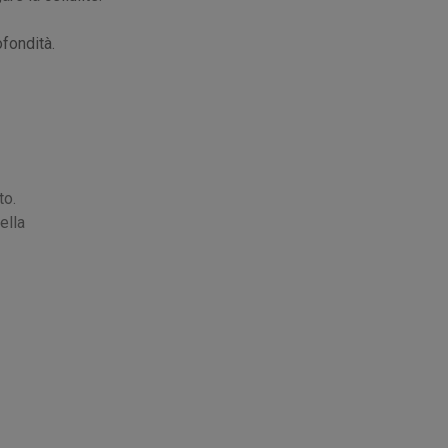
ofondità.
to.
ella