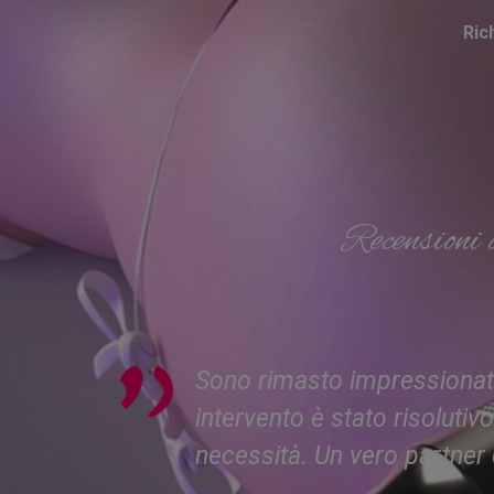
Ric
Recensioni 
e, ma
Sono rimasto impressionato 
intervento è stato risoluti
necessità. Un vero partner d