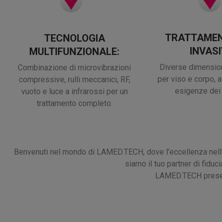
TRATTAME
TECNOLOGIA
INVASI
MULTIFUNZIONALE:
Diverse dimension
Combinazione di microvibrazioni
per viso e corpo, ad
compressive, rulli meccanici, RF,
esigenze dei 
vuoto e luce a infrarossi per un
trattamento completo.
Benvenuti nel mondo di LAMED.TECH, dove l’eccellenza nell’in
siamo il tuo partner di fidu
LAMED.TECH present