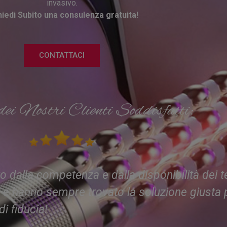
invasivo.
hiedi Subito una consulenza gratuita!
CONTATTACI
dei Nostri Clienti Soddisfatti:
dalla competenza e dalla disponibilità dei te
vo e hanno sempre trovato la soluzione giusta 
i fiducia!