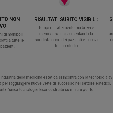
NTO NON
RISULTATI SUBITO VISIBILI:
S
VO:
Tempi di trattamento più brevi e
meno sessioni, aumentando la
as
i di manipoli
soddisfazione dei pazienti e i ricavi
o
atti a tutte le
del tuo studio,
pazienti.
dustria della medicina estetica si incontra con la tecnologia av
cia per raggiungere nuove vette di successo nel settore estetico.
a l’unica tecnologia laser costruita su misura per te!