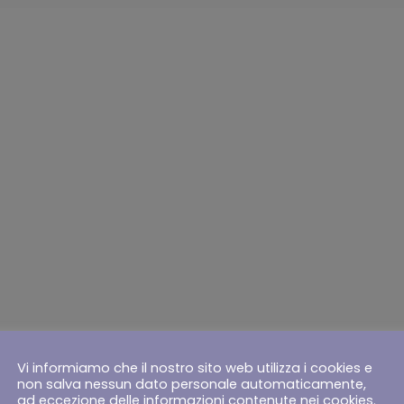
É SHAPE ENDOSPHERE DI LAME
È IL MIGLIORE SUL MERCATO?
zata, Prestazioni Superiori e Personalizzazione Totale per Risul
Richiedi Subito la tua consulenza gratuita!
Vi informiamo che il nostro sito web utilizza i cookies e
non salva nessun dato personale automaticamente,
ad eccezione delle informazioni contenute nei cookies.