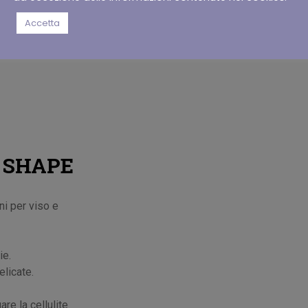
CONTATTACI
Accetta
 SHAPE
ni per viso e
ie.
elicate.
are la cellulite.