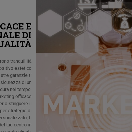
CACE E
ALE DI
UALITÀ
ono tranquillità
ositivo estetico
stre garanzie ti
 sicurezza di un
dura nel tempo.
keting efficace
r distinguere il
per strategie di
rsonalizzato, ti
el tuo centro in
i nostri clienti.