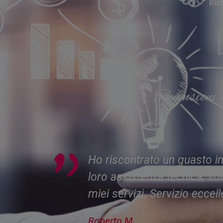
Ric
Recensioni 
 alla
Il supporto continuo che of
pere i
forniscono anche consigli u
completo!
Francesca T.