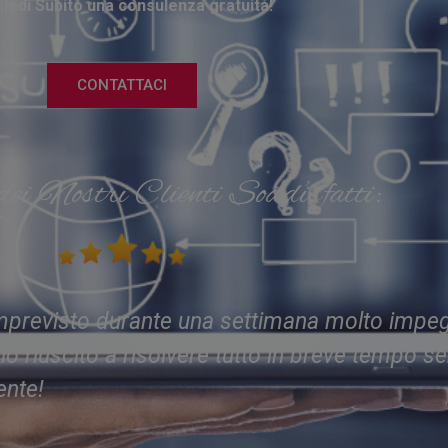
hiedi Subito una consulenza gratuita!
CONTATTACI
dei Nostri Clienti Soddisfatti:
frono è insostituibile. Non solo riparano le 
tili per prevenire ulteriori problemi. Un servi