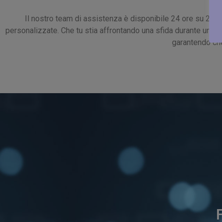
Il nostro team di assistenza è disponibile 24 ore su 24, 7
personalizzate. Che tu stia affrontando una sfida durante un tr
garantendo che