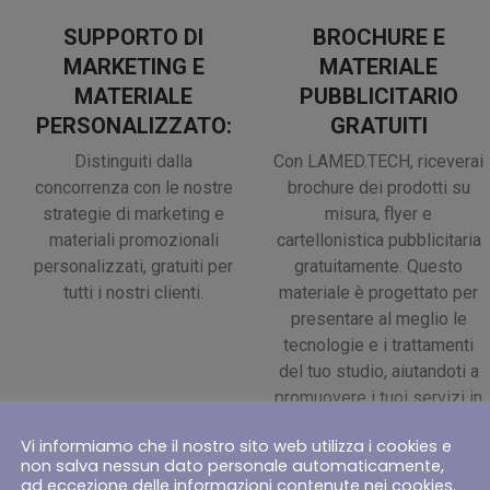
SUPPORTO DI
BROCHURE E
MARKETING E
MATERIALE
MATERIALE
PUBBLICITARIO
PERSONALIZZATO:
GRATUITI
Distinguiti dalla
Con LAMED.TECH, riceverai
concorrenza con le nostre
brochure dei prodotti su
strategie di marketing e
misura, flyer e
materiali promozionali
cartellonistica pubblicitaria
personalizzati, gratuiti per
gratuitamente. Questo
tutti i nostri clienti.
materiale è progettato per
presentare al meglio le
tecnologie e i trattamenti
del tuo studio, aiutandoti a
promuovere i tuoi servizi in
modo efficace.
Vi informiamo che il nostro sito web utilizza i cookies e
non salva nessun dato personale automaticamente,
ad eccezione delle informazioni contenute nei cookies.