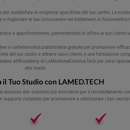
e per soddisfare le esigenze specifiche del tuo centro. La nost
e migliorare le tue conoscenze nei trattamenti in fisioestetica r
ctice e approfondimenti, permettendoti di offrire ai tuoi clienti u
r e cartellonistica pubblicitaria gratuita per promuovere effica
ibilità del tuo studio e attrarre nuovi clienti, e una formazione com
ccedere all’Accademy di LaMedicinaEstetica.Tech per corsi specia
alto livello.
 il Tuo Studio con LAMED.TECH
 accesso alle soluzioni più innovative per il rimodellamento cor
un supporto completo per promuovere e ottimizzare i tuoi servizi